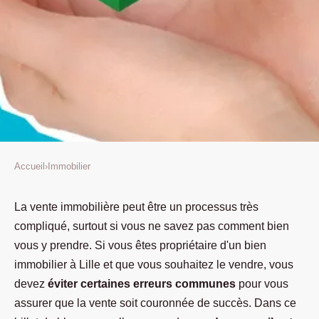
Accueil
›
Immobilier
IMMOBILIER
Les erreurs à éviter pour vendre
La vente immobilière peut être un processus très
compliqué, surtout si vous ne savez pas comment bien
efficacement votre bien
vous y prendre. Si vous êtes propriétaire d'un bien
immobilier à Lille
immobilier à Lille et que vous souhaitez le vendre, vous
devez
éviter certaines erreurs communes
pour vous
Dominique
•
26 juillet 2022
•
3 min de lecture
assurer que la vente soit couronnée de succès. Dans ce