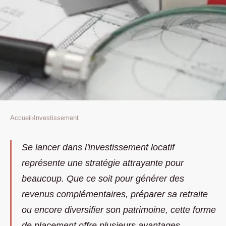
Accueil
›
Investissement
INVESTISSEMENT
Pourquoi se lancer dans
Se lancer dans l'investissement locatif
représente une stratégie attrayante pour
l'investissement locatif : 3
beaucoup. Que ce soit pour générer des
raisons convaincantes
revenus complémentaires, préparer sa retraite
Dominique
•
16 juillet 2024
•
2 min de lecture
ou encore diversifier son patrimoine, cette forme
de placement offre plusieurs avantages.